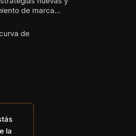
estrategias nuevas y
miento de marca...
 curva de
stás
e la