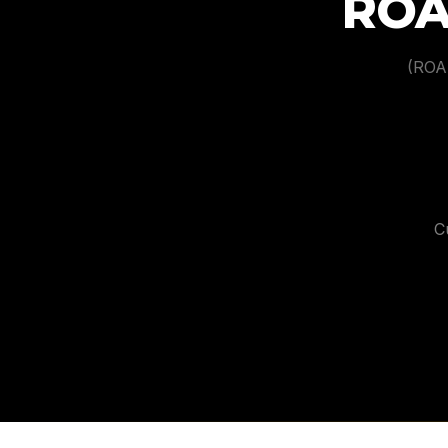
RO
(ROAS
C