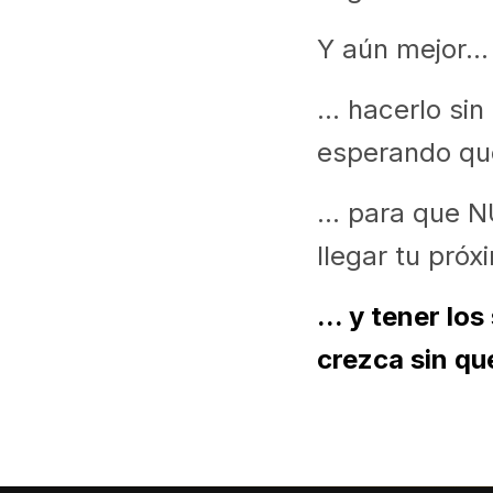
Y aún mejor...
... hacerlo s
esperando que 
... para que 
llegar tu próx
... y tener lo
crezca sin qu