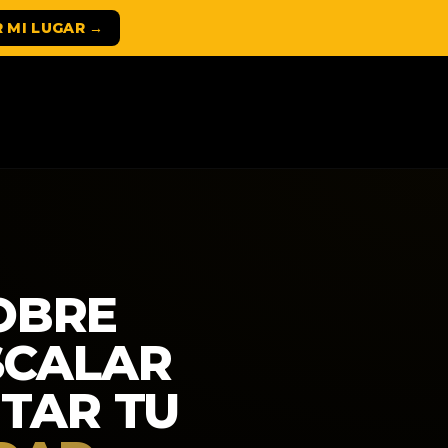
 MI LUGAR →
OBRE
SCALAR
NTAR TU