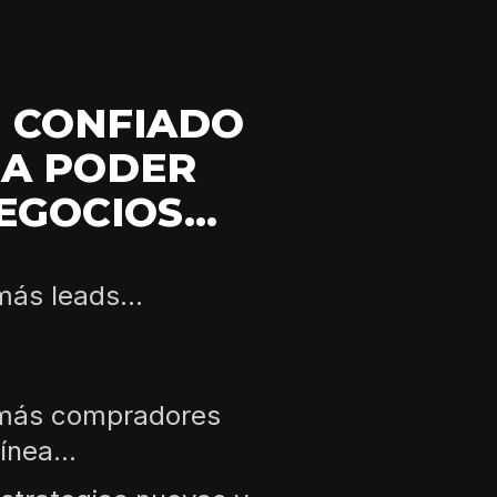
N CONFIADO
RA PODER
GOCIOS...
ás leads...
 más compradores
ínea...