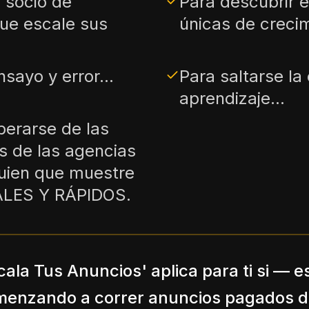
 socio de
Para descubrir 
ue escale sus
únicas de creci
nsayo y error...
Para saltarse la
aprendizaje...
berarse de las
 de las agencias
guien que muestre
LES Y RÁPIDOS.
cala Tus Anuncios' aplica para ti si — e
enzando a correr anuncios pagados d