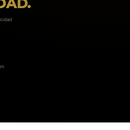
DAD.
icidad
en