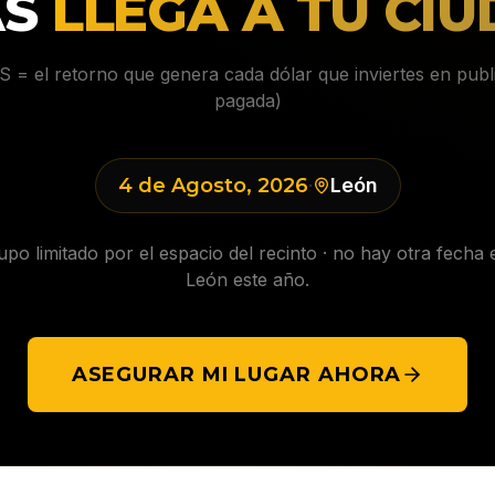
AS
LLEGA A TU CIU
 = el retorno que genera cada dólar que inviertes en publ
pagada)
4 de Agosto, 2026
León
·
upo limitado por el espacio del recinto · no hay otra fecha 
León
este año.
ASEGURAR MI LUGAR AHORA