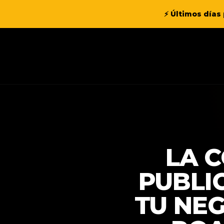
⚡ Últimos días 
LA 
PUBLI
TU NEG