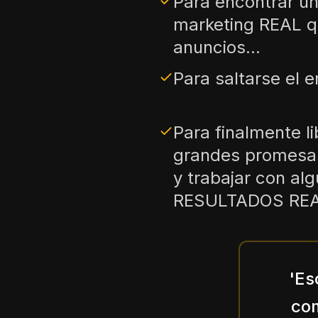
Para encontrar un
marketing REAL q
anuncios...
Para saltarse el e
Para finalmente li
grandes promesas
y trabajar con al
RESULTADOS REA
'Es
com