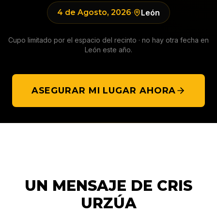
4 de Agosto, 2026
·
León
Cupo limitado por el espacio del recinto · no hay otra fecha en
León
este año.
ASEGURAR MI LUGAR AHORA
UN MENSAJE DE CRIS
URZÚA