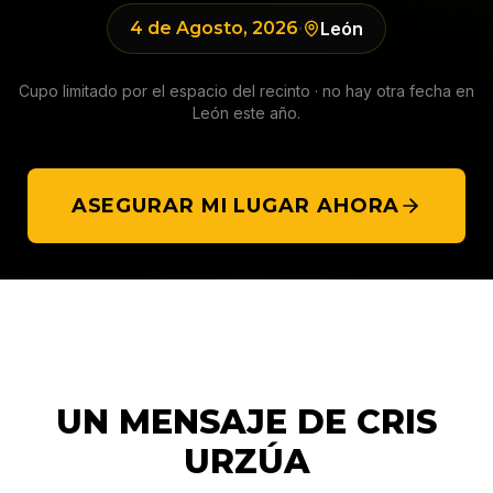
4 de Agosto, 2026
·
León
Cupo limitado por el espacio del recinto · no hay otra fecha en
León
este año.
ASEGURAR MI LUGAR AHORA
UN MENSAJE DE CRIS
URZÚA